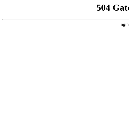
504 Gat
ngin