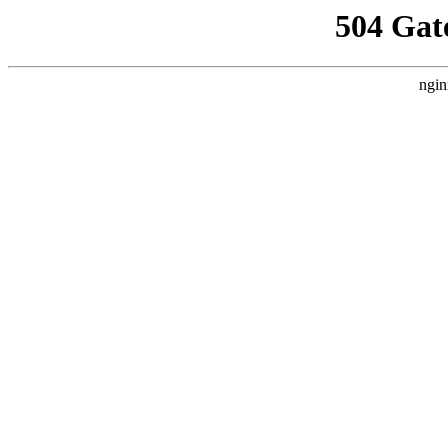
504 Gat
ngin