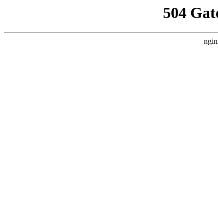
504 Gat
ngin